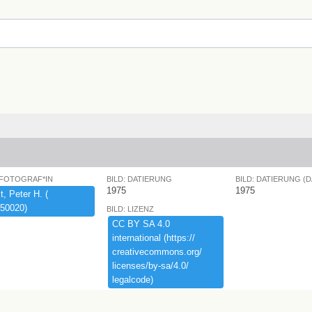
 FOTOGRAF*IN
BILD: DATIERUNG
BILD: DATIERUNG (
1975
1975
,​ ​Peter ​H.​ ​(​
50020)​
BILD: LIZENZ
CC ​BY ​SA ​4.​0 ​
international ​(​https:​/​/​
creativecommons.​org/​
licenses/​by-​sa/​4.​0/​
legalcode)​