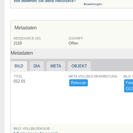
Wie bewerten Sie diese Ressource?
Bewertungen
Metadaten
RESSOURCE (ID)
ZUGRIFF
2118
Offen
Metadaten
BILD
DIA
META
OBJEKT
TITEL
META:VOLLBILD BEARBEITUNG
BILD:
012.01
Rohscan
Feist
Q12
BILD: VOLLBILDDIGILIB