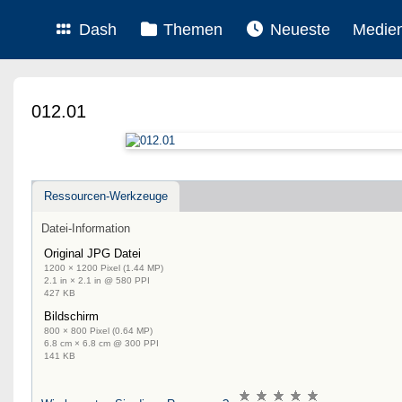
Dash
Themen
Neueste
Medie
012.01
Ressourcen-Werkzeuge
Datei-Information
Original JPG Datei
1200 × 1200 Pixel (1.44 MP)
2.1 in × 2.1 in @ 580 PPI
427 KB
Bildschirm
800 × 800 Pixel (0.64 MP)
6.8 cm × 6.8 cm @ 300 PPI
141 KB