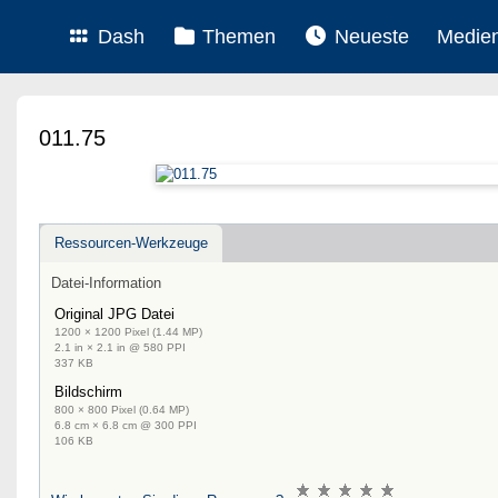
Dash
Themen
Neueste
Medie
011.75
Ressourcen-Werkzeuge
Datei-Information
Original JPG Datei
1200 × 1200 Pixel (1.44 MP)
2.1 in × 2.1 in @ 580 PPI
337 KB
Bildschirm
800 × 800 Pixel (0.64 MP)
6.8 cm × 6.8 cm @ 300 PPI
106 KB