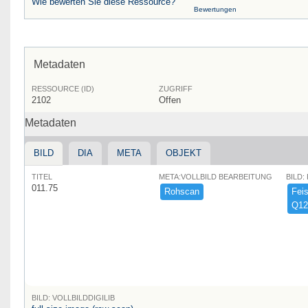
Wie bewerten Sie diese Ressource?
Bewertungen
Metadaten
RESSOURCE (ID)
ZUGRIFF
2102
Offen
Metadaten
BILD
DIA
META
OBJEKT
TITEL
META:VOLLBILD BEARBEITUNG
BILD:
011.75
Rohscan
Feist
Q12
BILD: VOLLBILDDIGILIB