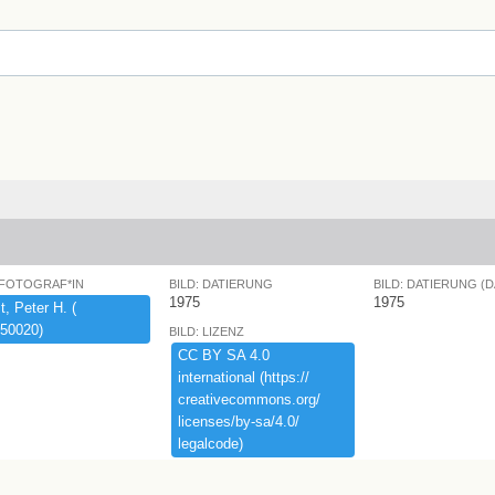
 FOTOGRAF*IN
BILD: DATIERUNG
BILD: DATIERUNG (
1975
1975
,​ ​Peter ​H.​ ​(​
50020)​
BILD: LIZENZ
CC ​BY ​SA ​4.​0 ​
international ​(​https:​/​/​
creativecommons.​org/​
licenses/​by-​sa/​4.​0/​
legalcode)​