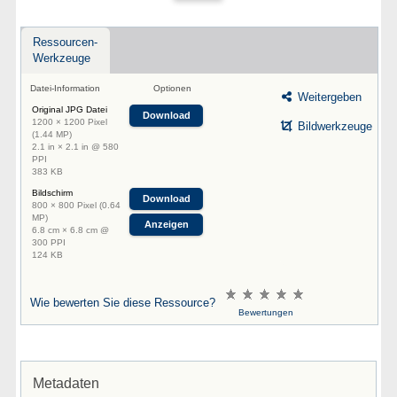
Ressourcen-
Werkzeuge
Datei-Information
Optionen
Weitergeben
Original JPG Datei
Download
1200 × 1200 Pixel
Bildwerkzeuge
(1.44 MP)
2.1 in × 2.1 in @ 580
PPI
383 KB
Bildschirm
Download
800 × 800 Pixel (0.64
MP)
Anzeigen
6.8 cm × 6.8 cm @
300 PPI
124 KB
Wie bewerten Sie diese Ressource?
Bewertungen
Metadaten