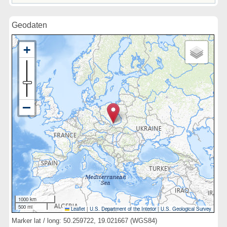
Geodaten
1000 km
500 mi
Leaflet
|
U.S. Department of the Interior
|
U.S. Geological Survey
Marker lat / long: 50.259722, 19.021667 (WGS84)