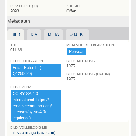
RESSOURCE (ID)
ZUGRIFF
2093
Offen
Metadaten
BILD
DIA
META
OBJEKT
TITEL
META:VOLLBILD BEARBEITUNG
011.66
Rohscan
BILD: FOTOGRAF*IN
BILD: DATIERUNG
1975
Feist,​ ​Peter ​H.​ ​(​
Q1250020)​
BILD: DATIERUNG (DATUM)
1975
BILD: LIZENZ
CC ​BY ​SA ​4.​0 ​
international ​(​https:​/​/​
creativecommons.​org/​
licenses/​by-​sa/​4.​0/​
legalcode)​
BILD: VOLLBILDDIGILIB
full size image (raw scan)