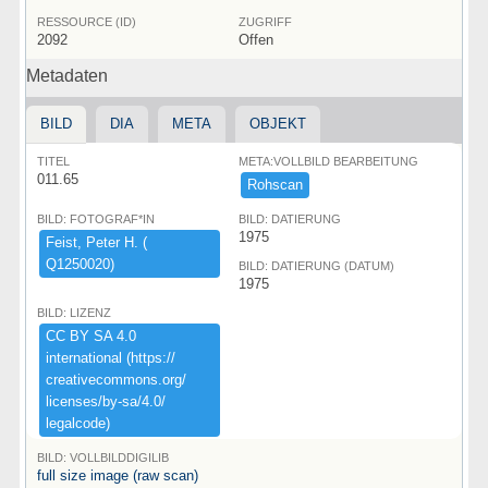
RESSOURCE (ID)
ZUGRIFF
2092
Offen
Metadaten
BILD
DIA
META
OBJEKT
TITEL
META:VOLLBILD BEARBEITUNG
011.65
Rohscan
BILD: FOTOGRAF*IN
BILD: DATIERUNG
1975
Feist,​ ​Peter ​H.​ ​(​
Q1250020)​
BILD: DATIERUNG (DATUM)
1975
BILD: LIZENZ
CC ​BY ​SA ​4.​0 ​
international ​(​https:​/​/​
creativecommons.​org/​
licenses/​by-​sa/​4.​0/​
legalcode)​
BILD: VOLLBILDDIGILIB
full size image (raw scan)