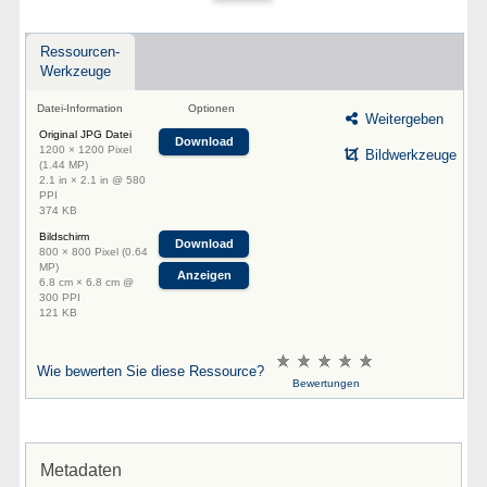
Ressourcen-
Werkzeuge
Datei-Information
Optionen
Weitergeben
Original JPG Datei
Download
1200 × 1200 Pixel
Bildwerkzeuge
(1.44 MP)
2.1 in × 2.1 in @ 580
PPI
374 KB
Bildschirm
Download
800 × 800 Pixel (0.64
MP)
Anzeigen
6.8 cm × 6.8 cm @
300 PPI
121 KB
Wie bewerten Sie diese Ressource?
Bewertungen
Metadaten