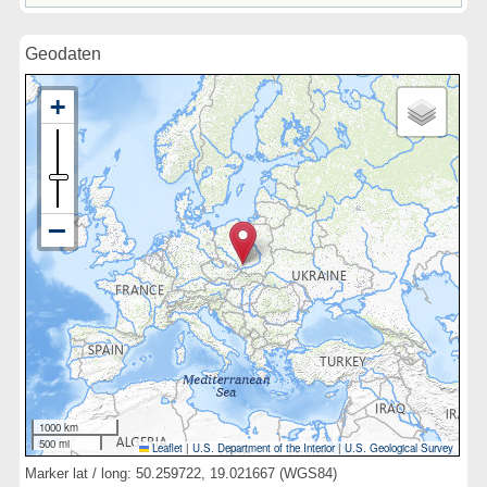
Geodaten
1000 km
500 mi
Leaflet
|
U.S. Department of the Interior
|
U.S. Geological Survey
Marker lat / long: 50.259722, 19.021667 (WGS84)