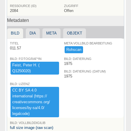
RESSOURCE (ID)
ZUGRIFF
2084
Offen
Metadaten
BILD
DIA
META
OBJEKT
TITEL
META:VOLLBILD BEARBEITUNG
011.57
Rohscan
BILD: FOTOGRAF*IN
BILD: DATIERUNG
1975
Feist,​ ​Peter ​H.​ ​(​
Q1250020)​
BILD: DATIERUNG (DATUM)
1975
BILD: LIZENZ
CC ​BY ​SA ​4.​0 ​
international ​(​https:​/​/​
creativecommons.​org/​
licenses/​by-​sa/​4.​0/​
legalcode)​
BILD: VOLLBILDDIGILIB
full size image (raw scan)