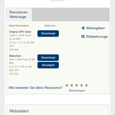
Ressourcen-
Werkzeuge
Datei-Information
Optionen
Weitergeben
Original JPG Datei
Download
1200 × 1200 Pixel
Bildwerkzeuge
(1.44 MP)
2.1 in × 2.1 in @ 580
PPI
375 KB
Bildschirm
Download
800 × 800 Pixel (0.64
MP)
Anzeigen
6.8 cm × 6.8 cm @
300 PPI
122 KB
Wie bewerten Sie diese Ressource?
Bewertungen
Metadaten