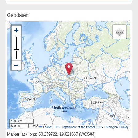
Geodaten
1000 km
500 mi
Leaflet
|
U.S. Department of the Interior
|
U.S. Geological Survey
Marker lat / long: 50.259722, 19.021667 (WGS84)