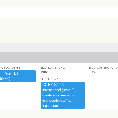
 FOTOGRAF*IN
BILD: DATIERUNG
BILD: DATIERUNG (
1982
1982
,​ ​Peter ​H.​ ​(​
50020)​
BILD: LIZENZ
CC ​BY ​SA ​4.​0 ​
international ​(​https:​/​/​
creativecommons.​org/​
licenses/​by-​sa/​4.​0/​
legalcode)​