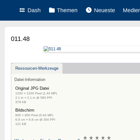
Dash
Themen
Neueste
Medie
011.48
Ressourcen-Werkzeuge
Datei-Information
Original JPG Datei
1200 × 1200 Pixel (1.44 MP)
2.1 in × 2.1 in @ 580 PPI
379 KB
Bildschirm
800 × 800 Pixel (0.64 MP)
6.8 cm × 6.8 cm @ 300 PPI
121 KB