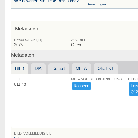
Wie bewerten Sie diese Ressource?
Bewertungen
Metadaten
RESSOURCE (ID)
ZUGRIFF
2075
Offen
Metadaten
BILD
DIA
Default
META
OBJEKT
TITEL
META:VOLLBILD BEARBEITUNG
BILD:
011.48
Rohscan
Feist
Q12
BILD: VOLLBILDDIGILIB