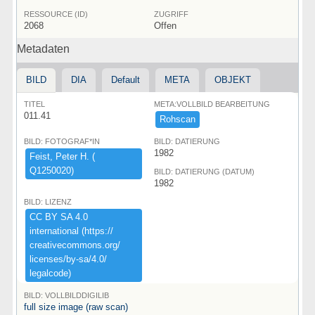
RESSOURCE (ID)
ZUGRIFF
2068
Offen
Metadaten
BILD
DIA
Default
META
OBJEKT
TITEL
META:VOLLBILD BEARBEITUNG
011.41
Rohscan
BILD: FOTOGRAF*IN
BILD: DATIERUNG
1982
Feist,​ ​Peter ​H.​ ​(​
Q1250020)​
BILD: DATIERUNG (DATUM)
1982
BILD: LIZENZ
CC ​BY ​SA ​4.​0 ​
international ​(​https:​/​/​
creativecommons.​org/​
licenses/​by-​sa/​4.​0/​
legalcode)​
BILD: VOLLBILDDIGILIB
full size image (raw scan)