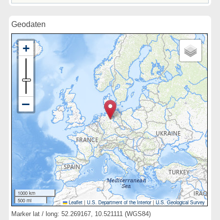
Geodaten
1000 km
500 mi
Leaflet
|
U.S. Department of the Interior
|
U.S. Geological Survey
Marker lat / long: 52.269167, 10.521111 (WGS84)