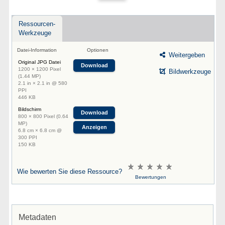
Ressourcen-
Werkzeuge
Datei-Information
Optionen
Weitergeben
Original JPG Datei
Download
1200 × 1200 Pixel
Bildwerkzeuge
(1.44 MP)
2.1 in × 2.1 in @ 580
PPI
446 KB
Bildschirm
Download
800 × 800 Pixel (0.64
MP)
Anzeigen
6.8 cm × 6.8 cm @
300 PPI
150 KB
Wie bewerten Sie diese Ressource?
Bewertungen
Metadaten