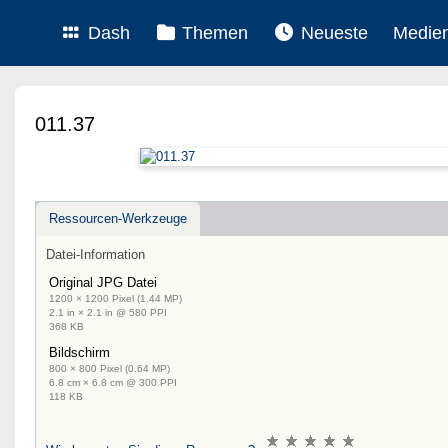
Dash
Themen
Neueste
Medie
011.37
Ressourcen-Werkzeuge
Datei-Information
Original JPG Datei
1200 × 1200 Pixel (1.44 MP)
2.1 in × 2.1 in @ 580 PPI
368 KB
Bildschirm
800 × 800 Pixel (0.64 MP)
6.8 cm × 6.8 cm @ 300 PPI
118 KB