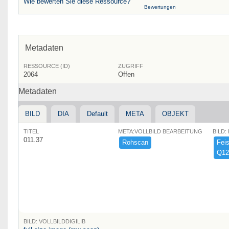
Wie bewerten Sie diese Ressource?
Bewertungen
Metadaten
RESSOURCE (ID)
ZUGRIFF
2064
Offen
Metadaten
BILD
DIA
Default
META
OBJEKT
TITEL
META:VOLLBILD BEARBEITUNG
BILD:
011.37
Rohscan
Feist
Q12
BILD: VOLLBILDDIGILIB