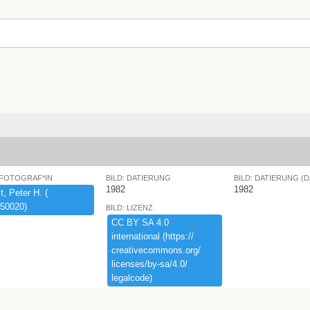
 FOTOGRAF*IN
BILD: DATIERUNG
BILD: DATIERUNG (
1982
1982
,​ ​Peter ​H.​ ​(​
50020)​
BILD: LIZENZ
CC ​BY ​SA ​4.​0 ​
international ​(​https:​/​/​
creativecommons.​org/​
licenses/​by-​sa/​4.​0/​
legalcode)​