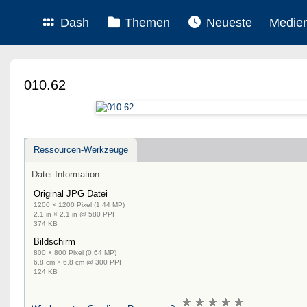
Dash
Themen
Neueste
Medie
010.62
Ressourcen-Werkzeuge
Datei-Information
Original JPG Datei
1200 × 1200 Pixel (1.44 MP)
2.1 in × 2.1 in @ 580 PPI
374 KB
Bildschirm
800 × 800 Pixel (0.64 MP)
6.8 cm × 6.8 cm @ 300 PPI
124 KB