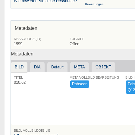
Wie bewerten Sie diese Ressource?
Bewertungen
Metadaten
RESSOURCE (ID)
ZUGRIFF
1999
Offen
Metadaten
BILD
DIA
Default
META
OBJEKT
TITEL
META:VOLLBILD BEARBEITUNG
BILD:
010.62
Rohscan
Feist
Q12
BILD: VOLLBILDDIGILIB