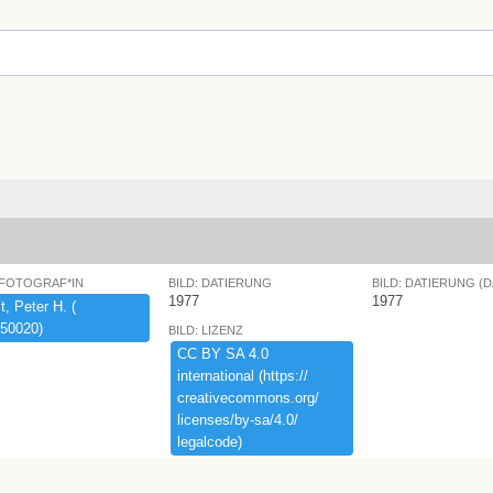
 FOTOGRAF*IN
BILD: DATIERUNG
BILD: DATIERUNG (
1977
1977
,​ ​Peter ​H.​ ​(​
50020)​
BILD: LIZENZ
CC ​BY ​SA ​4.​0 ​
international ​(​https:​/​/​
creativecommons.​org/​
licenses/​by-​sa/​4.​0/​
legalcode)​