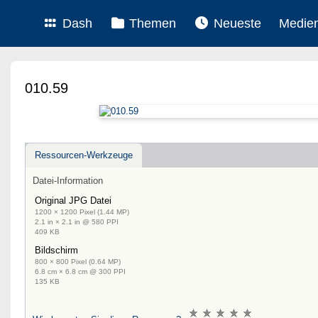
Dash
Themen
Neueste
Medie
010.59
Ressourcen-Werkzeuge
Datei-Information
Original JPG Datei
1200 × 1200 Pixel (1.44 MP)
2.1 in × 2.1 in @ 580 PPI
409 KB
Bildschirm
800 × 800 Pixel (0.64 MP)
6.8 cm × 6.8 cm @ 300 PPI
135 KB