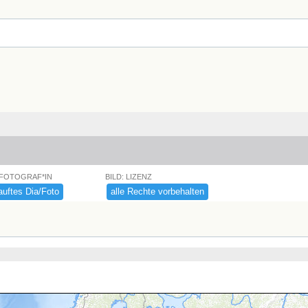
 FOTOGRAF*IN
BILD: LIZENZ
uftes ​Dia/​Foto
alle ​Rechte ​vorbehalten