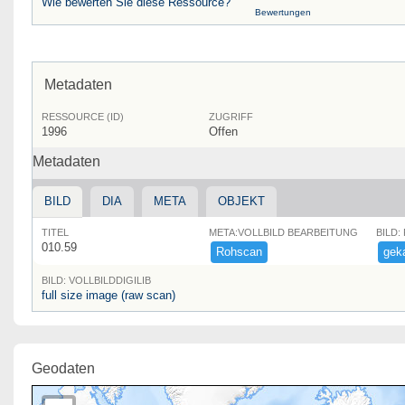
Wie bewerten Sie diese Ressource?
Bewertungen
Metadaten
RESSOURCE (ID)
ZUGRIFF
1996
Offen
Metadaten
BILD
DIA
META
OBJEKT
TITEL
META:VOLLBILD BEARBEITUNG
BILD:
010.59
Rohscan
geka
BILD: VOLLBILDDIGILIB
full size image (raw scan)
Geodaten