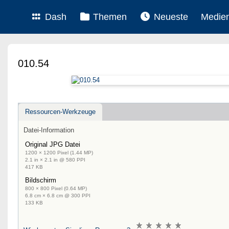
Dash
Themen
Neueste
Medie
010.54
Ressourcen-Werkzeuge
Datei-Information
Original JPG Datei
1200 × 1200 Pixel (1.44 MP)
2.1 in × 2.1 in @ 580 PPI
417 KB
Bildschirm
800 × 800 Pixel (0.64 MP)
6.8 cm × 6.8 cm @ 300 PPI
133 KB