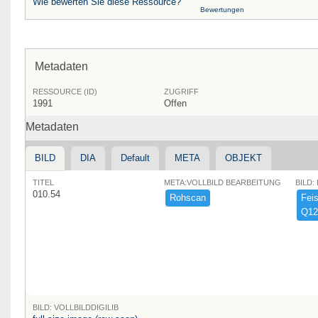
Wie bewerten Sie diese Ressource?
Bewertungen
Metadaten
RESSOURCE (ID)
ZUGRIFF
1991
Offen
Metadaten
BILD
DIA
Default
META
OBJEKT
TITEL
META:VOLLBILD BEARBEITUNG
BILD:
010.54
Rohscan
Feist
Q12
BILD: VOLLBILDDIGILIB