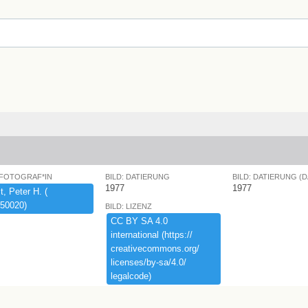
 FOTOGRAF*IN
BILD: DATIERUNG
BILD: DATIERUNG (
1977
1977
,​ ​Peter ​H.​ ​(​
50020)​
BILD: LIZENZ
CC ​BY ​SA ​4.​0 ​
international ​(​https:​/​/​
creativecommons.​org/​
licenses/​by-​sa/​4.​0/​
legalcode)​