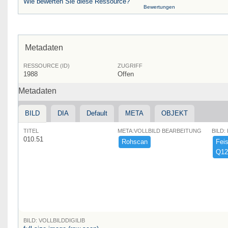
Wie bewerten Sie diese Ressource?
Bewertungen
Metadaten
RESSOURCE (ID)
ZUGRIFF
1988
Offen
Metadaten
BILD
DIA
Default
META
OBJEKT
TITEL
META:VOLLBILD BEARBEITUNG
BILD:
010.51
Rohscan
Feist
Q12
BILD: VOLLBILDDIGILIB