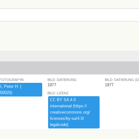
 FOTOGRAF*IN
BILD: DATIERUNG
BILD: DATIERUNG (
1977
1977
,​ ​Peter ​H.​ ​(​
50020)​
BILD: LIZENZ
CC ​BY ​SA ​4.​0 ​
international ​(​https:​/​/​
creativecommons.​org/​
licenses/​by-​sa/​4.​0/​
legalcode)​