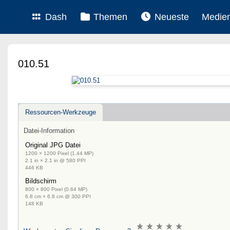
Dash
Themen
Neueste
Medie
010.51
Ressourcen-Werkzeuge
Datei-Information
Original JPG Datei
1200 × 1200 Pixel (1.44 MP)
2.1 in × 2.1 in @ 580 PPI
446 KB
Bildschirm
800 × 800 Pixel (0.64 MP)
6.8 cm × 6.8 cm @ 300 PPI
148 KB