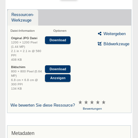
Ressourcen-
Werkzeuge
Datei-Information
Optionen
Weitergeben
Original JPG Datei
Download
1200 × 1200 Pixel
Bildwerkzeuge
(1.44 MP)
2.1 in × 2.1 in @ 580
PPI
408 KB
Bildschirm
Download
800 × 800 Pixel (0.64
MP)
Anzeigen
6.8 cm × 6.8 cm @
300 PPI
134 KB
Wie bewerten Sie diese Ressource?
Bewertungen
Metadaten