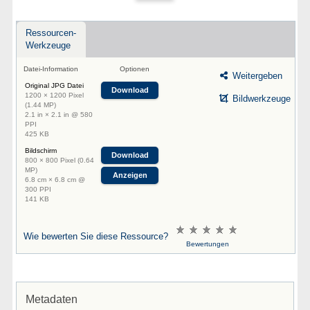
Ressourcen-
Werkzeuge
Datei-Information
Optionen
Weitergeben
Original JPG Datei
Download
1200 × 1200 Pixel
Bildwerkzeuge
(1.44 MP)
2.1 in × 2.1 in @ 580
PPI
425 KB
Bildschirm
Download
800 × 800 Pixel (0.64
MP)
Anzeigen
6.8 cm × 6.8 cm @
300 PPI
141 KB
Wie bewerten Sie diese Ressource?
Bewertungen
Metadaten