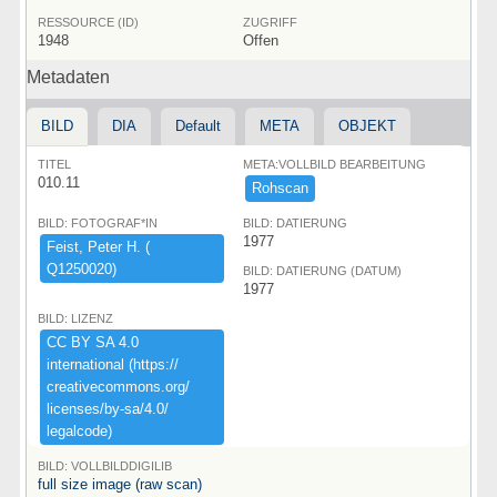
RESSOURCE (ID)
ZUGRIFF
1948
Offen
Metadaten
BILD
DIA
Default
META
OBJEKT
TITEL
META:VOLLBILD BEARBEITUNG
010.11
Rohscan
BILD: FOTOGRAF*IN
BILD: DATIERUNG
1977
Feist,​ ​Peter ​H.​ ​(​
Q1250020)​
BILD: DATIERUNG (DATUM)
1977
BILD: LIZENZ
CC ​BY ​SA ​4.​0 ​
international ​(​https:​/​/​
creativecommons.​org/​
licenses/​by-​sa/​4.​0/​
legalcode)​
BILD: VOLLBILDDIGILIB
full size image (raw scan)