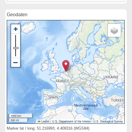
Geodaten
1000 km
500 mi
Leaflet
|
U.S. Department of the Interior
|
U.S. Geological Survey
Marker lat / long: 51.216993, 4.409316 (WGS84)