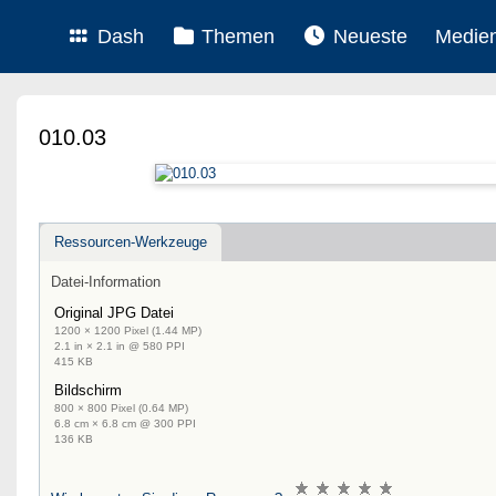
Dash
Themen
Neueste
Medie
010.03
Ressourcen-Werkzeuge
Datei-Information
Original JPG Datei
1200 × 1200 Pixel (1.44 MP)
2.1 in × 2.1 in @ 580 PPI
415 KB
Bildschirm
800 × 800 Pixel (0.64 MP)
6.8 cm × 6.8 cm @ 300 PPI
136 KB