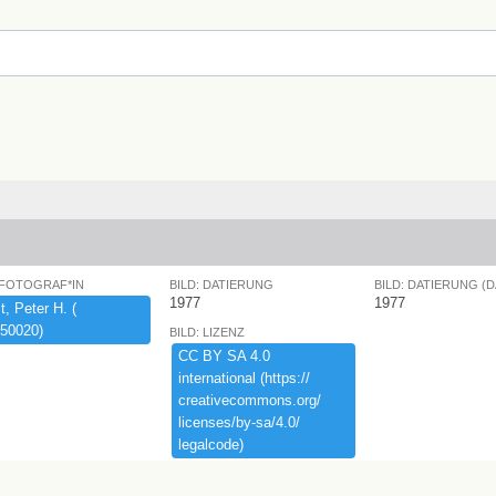
 FOTOGRAF*IN
BILD: DATIERUNG
BILD: DATIERUNG (
1977
1977
,​ ​Peter ​H.​ ​(​
50020)​
BILD: LIZENZ
CC ​BY ​SA ​4.​0 ​
international ​(​https:​/​/​
creativecommons.​org/​
licenses/​by-​sa/​4.​0/​
legalcode)​