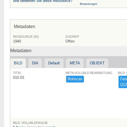
Wie bewerten Sie diese Ressource?
Bewertungen
Metadaten
RESSOURCE (ID)
ZUGRIFF
1940
Offen
Metadaten
BILD
DIA
Default
META
OBJEKT
TITEL
META:VOLLBILD BEARBEITUNG
BILD:
010.03
Rohscan
Feist
Q12
BILD: VOLLBILDDIGILIB