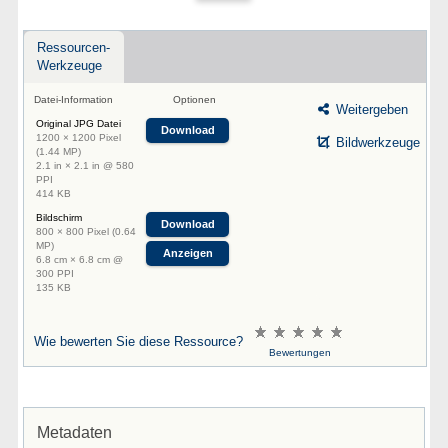
Ressourcen-
Werkzeuge
Datei-Information
Optionen
Weitergeben
Original JPG Datei
Download
1200 × 1200 Pixel
Bildwerkzeuge
(1.44 MP)
2.1 in × 2.1 in @ 580
PPI
414 KB
Bildschirm
Download
800 × 800 Pixel (0.64
MP)
Anzeigen
6.8 cm × 6.8 cm @
300 PPI
135 KB
Wie bewerten Sie diese Ressource?
Bewertungen
Metadaten