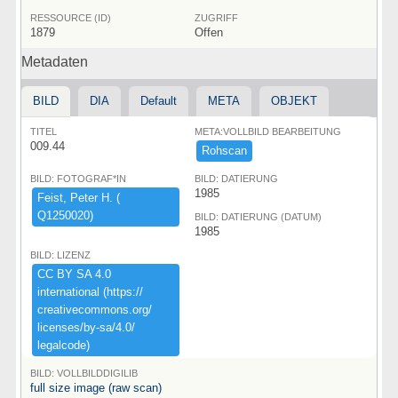
RESSOURCE (ID)
ZUGRIFF
1879
Offen
Metadaten
BILD
DIA
Default
META
OBJEKT
TITEL
META:VOLLBILD BEARBEITUNG
009.44
Rohscan
BILD: FOTOGRAF*IN
BILD: DATIERUNG
1985
Feist,​ ​Peter ​H.​ ​(​
Q1250020)​
BILD: DATIERUNG (DATUM)
1985
BILD: LIZENZ
CC ​BY ​SA ​4.​0 ​
international ​(​https:​/​/​
creativecommons.​org/​
licenses/​by-​sa/​4.​0/​
legalcode)​
BILD: VOLLBILDDIGILIB
full size image (raw scan)