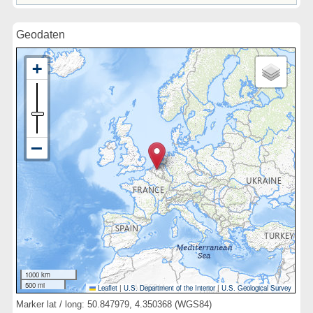
Geodaten
1000 km
500 mi
Leaflet
|
U.S. Department of the Interior
|
U.S. Geological Survey
Marker lat / long: 50.847979, 4.350368 (WGS84)