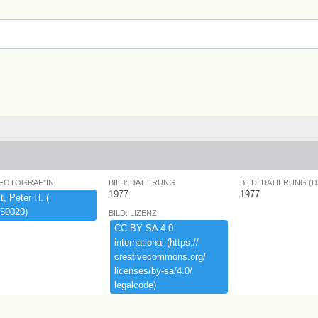
 FOTOGRAF*IN
BILD: DATIERUNG
BILD: DATIERUNG (
1977
1977
,​ ​Peter ​H.​ ​(​
50020)​
BILD: LIZENZ
CC ​BY ​SA ​4.​0 ​
international ​(​https:​/​/​
creativecommons.​org/​
licenses/​by-​sa/​4.​0/​
legalcode)​