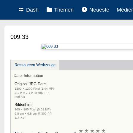
Dash
Themen
Neueste
Medie
009.33
Ressourcen-Werkzeuge
Datei-Information
Original JPG Datei
1200 × 1200 Pixel (1.44 MP)
2.1 in × 2.1 in @ 580 PPI
358 KB
Bildschirm
800 × 800 Pixel (0.64 MP)
6.8 cm × 6.8 cm @ 300 PPI
114 KB