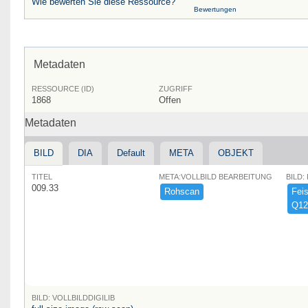
Wie bewerten Sie diese Ressource?
Bewertungen
Metadaten
RESSOURCE (ID)
ZUGRIFF
1868
Offen
Metadaten
BILD
DIA
Default
META
OBJEKT
TITEL
META:VOLLBILD BEARBEITUNG
BILD:
009.33
Rohscan
Feist
Q12
BILD: VOLLBILDDIGILIB