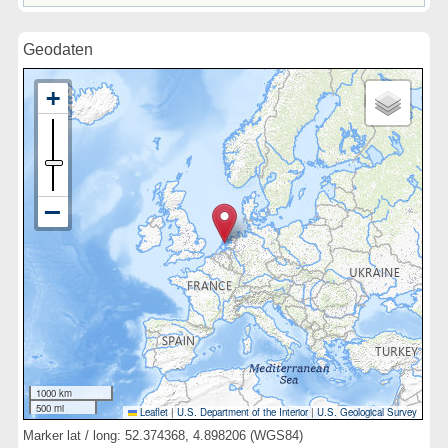
Geodaten
1000 km
500 mi
Leaflet
|
U.S. Department of the Interior
|
U.S. Geological Survey
Marker lat / long: 52.374368, 4.898206 (WGS84)