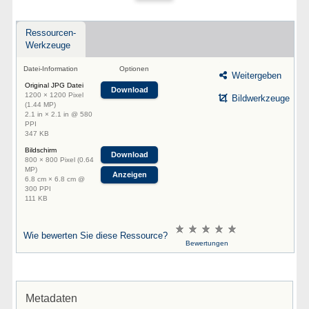
Ressourcen-
Werkzeuge
Datei-Information
Optionen
Weitergeben
Original JPG Datei
Download
1200 × 1200 Pixel
Bildwerkzeuge
(1.44 MP)
2.1 in × 2.1 in @ 580
PPI
347 KB
Bildschirm
Download
800 × 800 Pixel (0.64
MP)
Anzeigen
6.8 cm × 6.8 cm @
300 PPI
111 KB
Wie bewerten Sie diese Ressource?
Bewertungen
Metadaten