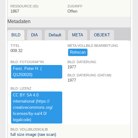
RESSOURCE (ID)
ZUGRIFF
1867
Offen
Metadaten
BILD
DIA
Default
META
OBJEKT
TITEL
META:VOLLBILD BEARBEITUNG
009.32
Rohscan
BILD: FOTOGRAF*IN
BILD: DATIERUNG
1977
Feist,​ ​Peter ​H.​ ​(​
Q1250020)​
BILD: DATIERUNG (DATUM)
1977
BILD: LIZENZ
CC ​BY ​SA ​4.​0 ​
international ​(​https:​/​/​
creativecommons.​org/​
licenses/​by-​sa/​4.​0/​
legalcode)​
BILD: VOLLBILDDIGILIB
full size image (raw scan)