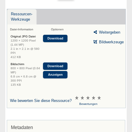
Ressourcen-
Werkzeuge
Datei-Information
Optionen
Weitergeben
Original JPG Datei
Download
1200 × 1200 Pixel
Bildwerkzeuge
(1.44 MP)
2.1 in × 2.1 in @ 580
PPI
412 KB
Bildschirm
Download
800 × 800 Pixel (0.64
MP)
Anzeigen
6.8 cm × 6.8 cm @
300 PPI
135 KB
Wie bewerten Sie diese Ressource?
Bewertungen
Metadaten