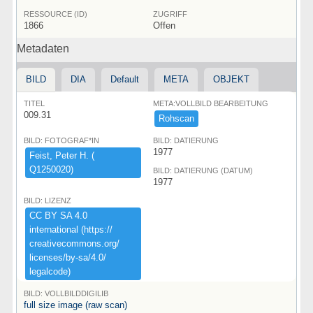
RESSOURCE (ID)
ZUGRIFF
1866
Offen
Metadaten
BILD
DIA
Default
META
OBJEKT
TITEL
META:VOLLBILD BEARBEITUNG
009.31
Rohscan
BILD: FOTOGRAF*IN
BILD: DATIERUNG
1977
Feist,​ ​Peter ​H.​ ​(​
Q1250020)​
BILD: DATIERUNG (DATUM)
1977
BILD: LIZENZ
CC ​BY ​SA ​4.​0 ​
international ​(​https:​/​/​
creativecommons.​org/​
licenses/​by-​sa/​4.​0/​
legalcode)​
BILD: VOLLBILDDIGILIB
full size image (raw scan)