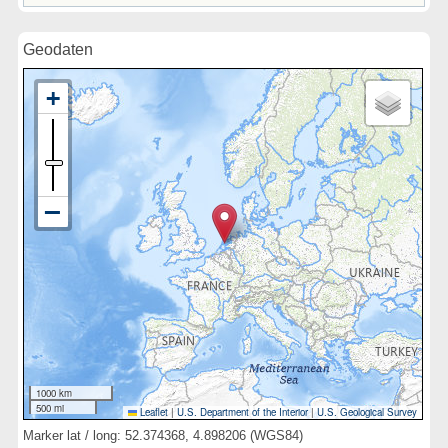
Geodaten
1000 km
500 mi
Leaflet
|
U.S. Department of the Interior
|
U.S. Geological Survey
Marker lat / long: 52.374368, 4.898206 (WGS84)