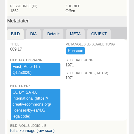
RESSOURCE (ID)
ZUGRIFF
1852
Offen
Metadaten
BILD
DIA
Default
META
OBJEKT
TITEL
META:VOLLBILD BEARBEITUNG
009.17
Rohscan
BILD: FOTOGRAF*IN
BILD: DATIERUNG
1971
Feist,​ ​Peter ​H.​ ​(​
Q1250020)​
BILD: DATIERUNG (DATUM)
1971
BILD: LIZENZ
CC ​BY ​SA ​4.​0 ​
international ​(​https:​/​/​
creativecommons.​org/​
licenses/​by-​sa/​4.​0/​
legalcode)​
BILD: VOLLBILDDIGILIB
full size image (raw scan)