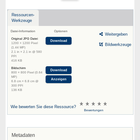
Ressourcen-
Werkzeuge
Datei-Information
Optionen
Weitergeben
Original JPG Datei
Download
1200 × 1200 Pixel
Bildwerkzeuge
(1.44 MP)
2.1 in × 2.1 in @ 580
PPI
416 KB
Bildschirm
Download
800 × 800 Pixel (0.64
MP)
Anzeigen
6.8 cm × 6.8 cm @
300 PPI
136 KB
Wie bewerten Sie diese Ressource?
Bewertungen
Metadaten