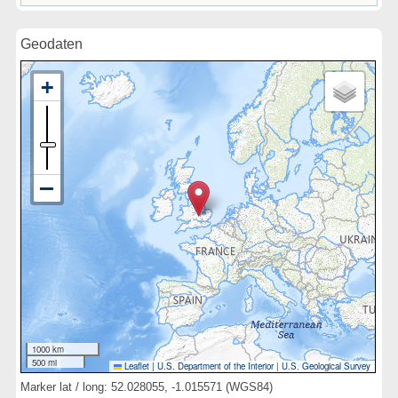
Geodaten
1000 km
500 mi
Leaflet
|
U.S. Department of the Interior
|
U.S. Geological Survey
Marker lat / long: 52.028055, -1.015571 (WGS84)