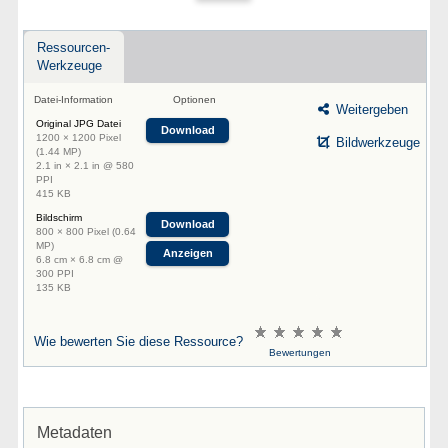
Ressourcen-
Werkzeuge
Datei-Information
Optionen
Weitergeben
Original JPG Datei
Download
1200 × 1200 Pixel
Bildwerkzeuge
(1.44 MP)
2.1 in × 2.1 in @ 580
PPI
415 KB
Bildschirm
Download
800 × 800 Pixel (0.64
MP)
Anzeigen
6.8 cm × 6.8 cm @
300 PPI
135 KB
Wie bewerten Sie diese Ressource?
Bewertungen
Metadaten