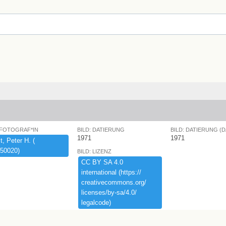
 FOTOGRAF*IN
BILD: DATIERUNG
BILD: DATIERUNG (
1971
1971
,​ ​Peter ​H.​ ​(​
50020)​
BILD: LIZENZ
CC ​BY ​SA ​4.​0 ​
international ​(​https:​/​/​
creativecommons.​org/​
licenses/​by-​sa/​4.​0/​
legalcode)​