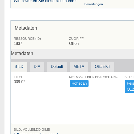
Wie bewerten Sie diese Ressource?
Bewertungen
Metadaten
RESSOURCE (ID)
ZUGRIFF
1837
Offen
Metadaten
BILD
DIA
Default
META
OBJEKT
TITEL
META:VOLLBILD BEARBEITUNG
BILD:
009.02
Rohscan
Feist
Q12
BILD: VOLLBILDDIGILIB