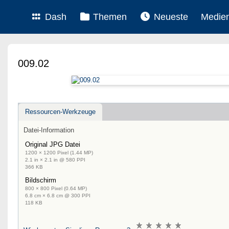
Dash
Themen
Neueste
Medie
009.02
Ressourcen-Werkzeuge
Datei-Information
Original JPG Datei
1200 × 1200 Pixel (1.44 MP)
2.1 in × 2.1 in @ 580 PPI
366 KB
Bildschirm
800 × 800 Pixel (0.64 MP)
6.8 cm × 6.8 cm @ 300 PPI
118 KB