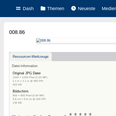
Dash
Themen
Neueste
Medie
008.86
Ressourcen-Werkzeuge
Datei-Information
Original JPG Datei
1200 × 1200 Pixel (1.44 MP)
2.1 in × 2.1 in @ 580 PPI
402 KB
Bildschirm
800 × 800 Pixel (0.64 MP)
6.8 cm × 6.8 cm @ 300 PPI
130 KB