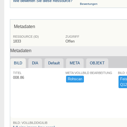
Wie bewerten Sie diese Ressource?
Bewertungen
Metadaten
RESSOURCE (ID)
ZUGRIFF
1833
Offen
Metadaten
BILD
DIA
Default
META
OBJEKT
TITEL
META:VOLLBILD BEARBEITUNG
BILD:
008.86
Rohscan
Feist
Q12
BILD: VOLLBILDDIGILIB