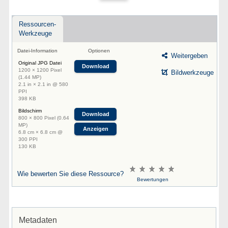
Ressourcen-
Werkzeuge
Datei-Information
Optionen
Weitergeben
Original JPG Datei
Download
1200 × 1200 Pixel
Bildwerkzeuge
(1.44 MP)
2.1 in × 2.1 in @ 580
PPI
398 KB
Bildschirm
Download
800 × 800 Pixel (0.64
MP)
Anzeigen
6.8 cm × 6.8 cm @
300 PPI
130 KB
Wie bewerten Sie diese Ressource?
Bewertungen
Metadaten