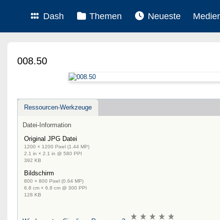
Dash
Themen
Neueste
Medie
008.50
Ressourcen-Werkzeuge
Datei-Information
Original JPG Datei
1200 × 1200 Pixel (1.44 MP)
2.1 in × 2.1 in @ 580 PPI
392 KB
Bildschirm
800 × 800 Pixel (0.64 MP)
6.8 cm × 6.8 cm @ 300 PPI
128 KB