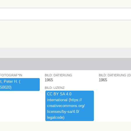
 FOTOGRAF*IN
BILD: DATIERUNG
BILD: DATIERUNG (
1965
1965
,​ ​Peter ​H.​ ​(​
50020)​
BILD: LIZENZ
CC ​BY ​SA ​4.​0 ​
international ​(​https:​/​/​
creativecommons.​org/​
licenses/​by-​sa/​4.​0/​
legalcode)​