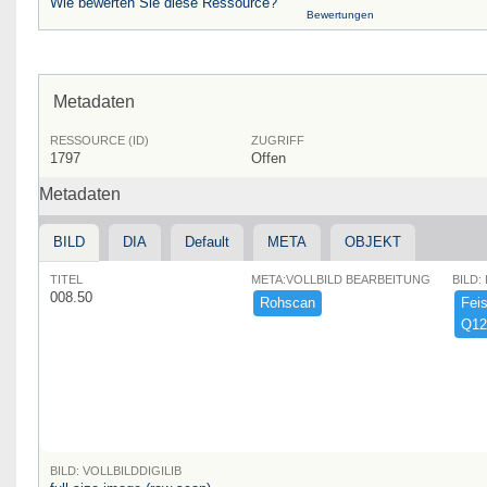
Wie bewerten Sie diese Ressource?
Bewertungen
Metadaten
RESSOURCE (ID)
ZUGRIFF
1797
Offen
Metadaten
BILD
DIA
Default
META
OBJEKT
TITEL
META:VOLLBILD BEARBEITUNG
BILD:
008.50
Rohscan
Feist
Q12
BILD: VOLLBILDDIGILIB