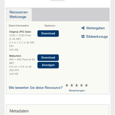
Ressourcen-
Werkzeuge
Datei-Information
Optionen
Weitergeben
Original JPG Datei
Download
1200 × 1200 Pixel
Bildwerkzeuge
(1.44 MP)
2.1 in × 2.1 in @ 580
PPI
415 KB
Bildschirm
Download
800 × 800 Pixel (0.64
MP)
Anzeigen
6.8 cm × 6.8 cm @
300 PPI
140 KB
Wie bewerten Sie diese Ressource?
Bewertungen
Metadaten