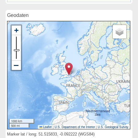
Geodaten
1000 km
500 mi
Leaflet
|
U.S. Department of the Interior
|
U.S. Geological Survey
Marker lat / long: 51.515833, -0.092222 (WGS84)