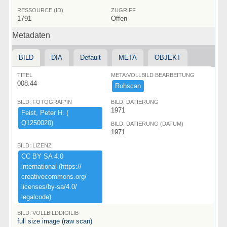
RESSOURCE (ID)
ZUGRIFF
1791
Offen
Metadaten
BILD
DIA
Default
META
OBJEKT
TITEL
META:VOLLBILD BEARBEITUNG
008.44
Rohscan
BILD: FOTOGRAF*IN
BILD: DATIERUNG
1971
Feist,​ ​Peter ​H.​ ​(​
Q1250020)​
BILD: DATIERUNG (DATUM)
1971
BILD: LIZENZ
CC ​BY ​SA ​4.​0 ​
international ​(​https:​/​/​
creativecommons.​org/​
licenses/​by-​sa/​4.​0/​
legalcode)​
BILD: VOLLBILDDIGILIB
full size image (raw scan)