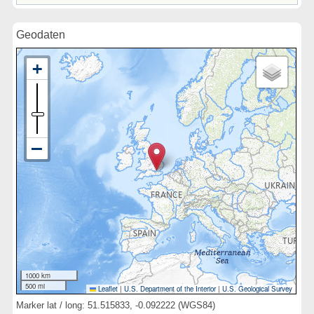
Geodaten
1000 km
500 mi
Leaflet
|
U.S. Department of the Interior
|
U.S. Geological Survey
Marker lat / long: 51.515833, -0.092222 (WGS84)