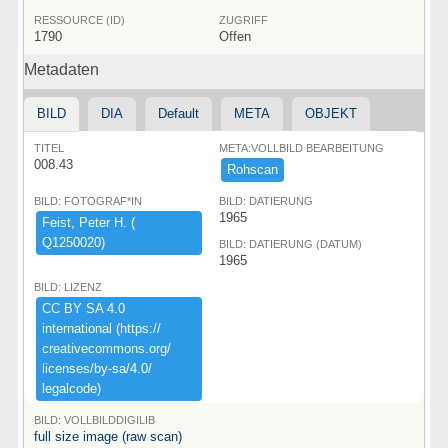
RESSOURCE (ID)
ZUGRIFF
1790
Offen
Metadaten
BILD
DIA
Default
META
OBJEKT
TITEL
META:VOLLBILD BEARBEITUNG
008.43
Rohscan
BILD: FOTOGRAF*IN
BILD: DATIERUNG
1965
Feist,​ ​Peter ​H.​ ​(​
Q1250020)​
BILD: DATIERUNG (DATUM)
1965
BILD: LIZENZ
CC ​BY ​SA ​4.​0 ​
international ​(​https:​/​/​
creativecommons.​org/​
licenses/​by-​sa/​4.​0/​
legalcode)​
BILD: VOLLBILDDIGILIB
full size image (raw scan)