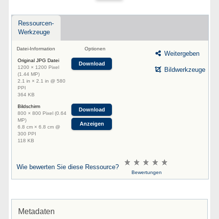
Ressourcen-
Werkzeuge
Datei-Information
Optionen
Weitergeben
Original JPG Datei
Download
1200 × 1200 Pixel
Bildwerkzeuge
(1.44 MP)
2.1 in × 2.1 in @ 580
PPI
364 KB
Bildschirm
Download
800 × 800 Pixel (0.64
MP)
Anzeigen
6.8 cm × 6.8 cm @
300 PPI
118 KB
Wie bewerten Sie diese Ressource?
Bewertungen
Metadaten