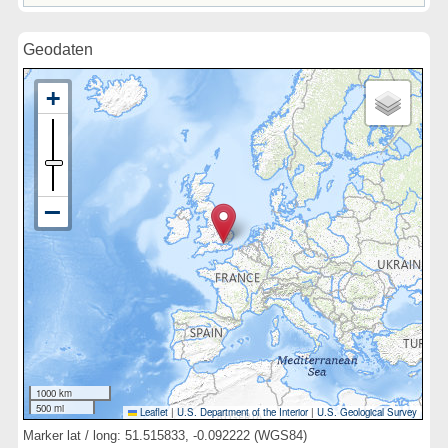
Geodaten
1000 km
500 mi
Leaflet
|
U.S. Department of the Interior
|
U.S. Geological Survey
Marker lat / long: 51.515833, -0.092222 (WGS84)