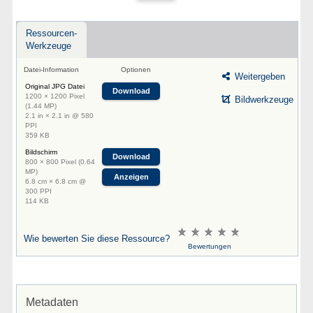
Ressourcen-
Werkzeuge
Datei-Information
Optionen
Weitergeben
Original JPG Datei
Download
1200 × 1200 Pixel
Bildwerkzeuge
(1.44 MP)
2.1 in × 2.1 in @ 580
PPI
359 KB
Bildschirm
Download
800 × 800 Pixel (0.64
MP)
Anzeigen
6.8 cm × 6.8 cm @
300 PPI
114 KB
Wie bewerten Sie diese Ressource?
Bewertungen
Metadaten