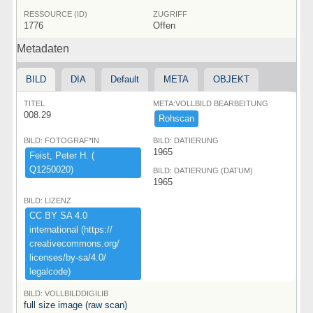
RESSOURCE (ID)
ZUGRIFF
1776
Offen
Metadaten
BILD
DIA
Default
META
OBJEKT
TITEL
META:VOLLBILD BEARBEITUNG
008.29
Rohscan
BILD: FOTOGRAF*IN
BILD: DATIERUNG
1965
Feist,​ ​Peter ​H.​ ​(​
Q1250020)​
BILD: DATIERUNG (DATUM)
1965
BILD: LIZENZ
CC ​BY ​SA ​4.​0 ​
international ​(​https:​/​/​
creativecommons.​org/​
licenses/​by-​sa/​4.​0/​
legalcode)​
BILD: VOLLBILDDIGILIB
full size image (raw scan)