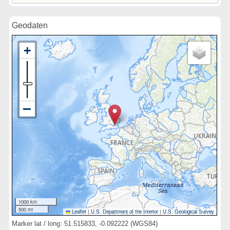
Geodaten
1000 km
500 mi
Leaflet
|
U.S. Department of the Interior
|
U.S. Geological Survey
Marker lat / long: 51.515833, -0.092222 (WGS84)