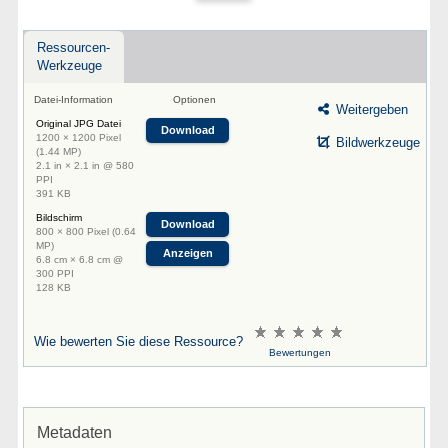
Ressourcen-
Werkzeuge
Datei-Information
Optionen
Weitergeben
Original JPG Datei
Download
1200 × 1200 Pixel
Bildwerkzeuge
(1.44 MP)
2.1 in × 2.1 in @ 580
PPI
391 KB
Bildschirm
Download
800 × 800 Pixel (0.64
MP)
Anzeigen
6.8 cm × 6.8 cm @
300 PPI
128 KB
Wie bewerten Sie diese Ressource?
Bewertungen
Metadaten