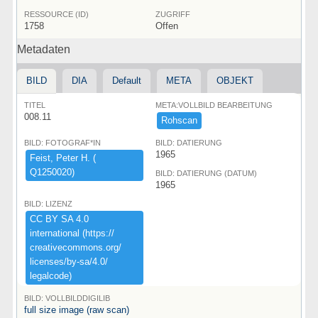
RESSOURCE (ID)
ZUGRIFF
1758
Offen
Metadaten
BILD
DIA
Default
META
OBJEKT
TITEL
META:VOLLBILD BEARBEITUNG
008.11
Rohscan
BILD: FOTOGRAF*IN
BILD: DATIERUNG
1965
Feist,​ ​Peter ​H.​ ​(​
Q1250020)​
BILD: DATIERUNG (DATUM)
1965
BILD: LIZENZ
CC ​BY ​SA ​4.​0 ​
international ​(​https:​/​/​
creativecommons.​org/​
licenses/​by-​sa/​4.​0/​
legalcode)​
BILD: VOLLBILDDIGILIB
full size image (raw scan)