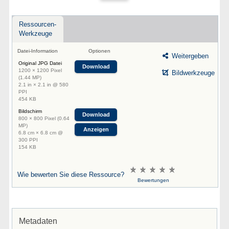
Ressourcen-
Werkzeuge
Datei-Information
Optionen
Weitergeben
Original JPG Datei
Download
1200 × 1200 Pixel
Bildwerkzeuge
(1.44 MP)
2.1 in × 2.1 in @ 580
PPI
454 KB
Bildschirm
Download
800 × 800 Pixel (0.64
MP)
Anzeigen
6.8 cm × 6.8 cm @
300 PPI
154 KB
Wie bewerten Sie diese Ressource?
Bewertungen
Metadaten