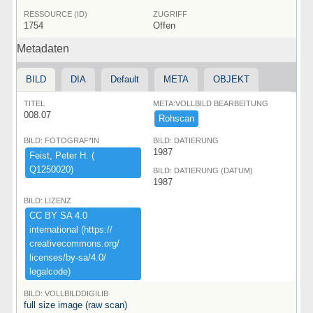
RESSOURCE (ID)
ZUGRIFF
1754
Offen
Metadaten
BILD
DIA
Default
META
OBJEKT
TITEL
META:VOLLBILD BEARBEITUNG
008.07
Rohscan
BILD: FOTOGRAF*IN
BILD: DATIERUNG
1987
Feist,​ ​Peter ​H.​ ​(​
Q1250020)​
BILD: DATIERUNG (DATUM)
1987
BILD: LIZENZ
CC ​BY ​SA ​4.​0 ​
international ​(​https:​/​/​
creativecommons.​org/​
licenses/​by-​sa/​4.​0/​
legalcode)​
BILD: VOLLBILDDIGILIB
full size image (raw scan)