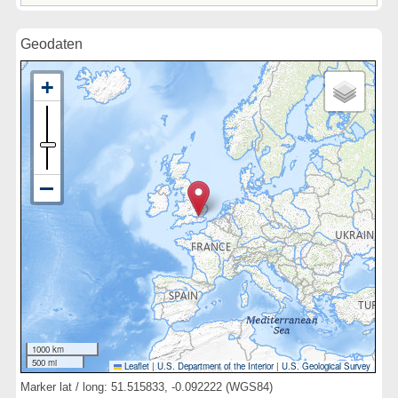
Geodaten
1000 km
500 mi
Leaflet
|
U.S. Department of the Interior
|
U.S. Geological Survey
Marker lat / long: 51.515833, -0.092222 (WGS84)