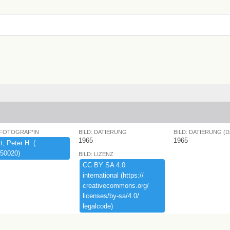
 FOTOGRAF*IN
BILD: DATIERUNG
BILD: DATIERUNG (
1965
1965
,​ ​Peter ​H.​ ​(​
50020)​
BILD: LIZENZ
CC ​BY ​SA ​4.​0 ​
international ​(​https:​/​/​
creativecommons.​org/​
licenses/​by-​sa/​4.​0/​
legalcode)​