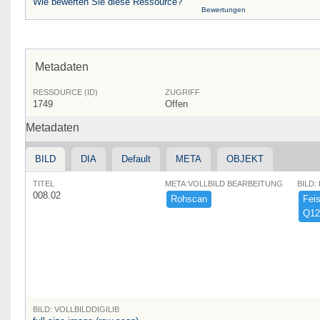
Wie bewerten Sie diese Ressource?
Bewertungen
Metadaten
RESSOURCE (ID)
ZUGRIFF
1749
Offen
Metadaten
BILD
DIA
Default
META
OBJEKT
TITEL
META:VOLLBILD BEARBEITUNG
BILD:
008.02
Rohscan
Feist
Q12
BILD: VOLLBILDDIGILIB