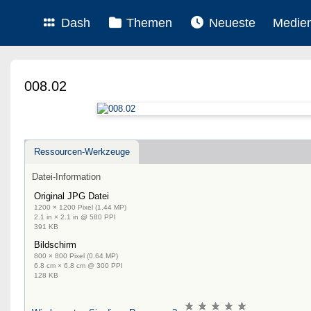
Dash
Themen
Neueste
Medie
008.02
Ressourcen-Werkzeuge
Datei-Information
Original JPG Datei
1200 × 1200 Pixel (1.44 MP)
2.1 in × 2.1 in @ 580 PPI
391 KB
Bildschirm
800 × 800 Pixel (0.64 MP)
6.8 cm × 6.8 cm @ 300 PPI
128 KB