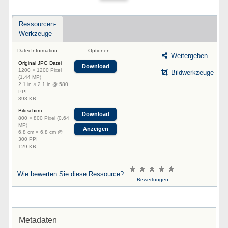
Ressourcen-
Werkzeuge
Datei-Information
Optionen
Weitergeben
Original JPG Datei
Download
1200 × 1200 Pixel
Bildwerkzeuge
(1.44 MP)
2.1 in × 2.1 in @ 580
PPI
393 KB
Bildschirm
Download
800 × 800 Pixel (0.64
MP)
Anzeigen
6.8 cm × 6.8 cm @
300 PPI
129 KB
Wie bewerten Sie diese Ressource?
Bewertungen
Metadaten