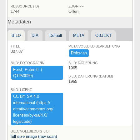
RESSOURCE (ID)
ZUGRIFF
1744
Offen
Metadaten
BILD
DIA
Default
META
OBJEKT
TITEL
META:VOLLBILD BEARBEITUNG
007.87
Rohscan
BILD: FOTOGRAF*IN
BILD: DATIERUNG
1965
Feist,​ ​Peter ​H.​ ​(​
Q1250020)​
BILD: DATIERUNG (DATUM)
1965
BILD: LIZENZ
CC ​BY ​SA ​4.​0 ​
international ​(​https:​/​/​
creativecommons.​org/​
licenses/​by-​sa/​4.​0/​
legalcode)​
BILD: VOLLBILDDIGILIB
full size image (raw scan)