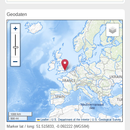
Geodaten
1000 km
500 mi
Leaflet
|
U.S. Department of the Interior
|
U.S. Geological Survey
Marker lat / long: 51.515833, -0.092222 (WGS84)