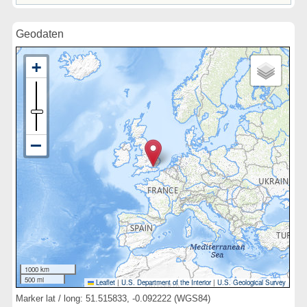
Geodaten
1000 km
500 mi
Leaflet
|
U.S. Department of the Interior
|
U.S. Geological Survey
Marker lat / long: 51.515833, -0.092222 (WGS84)