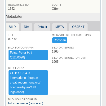
RESSOURCE (ID)
ZUGRIFF
1742
Offen
Metadaten
BILD
DIA
Default
META
OBJEKT
TITEL
META:VOLLBILD BEARBEITUNG
007.85
Rohscan
BILD: FOTOGRAF*IN
BILD: DATIERUNG
1965
Feist,​ ​Peter ​H.​ ​(​
Q1250020)​
BILD: DATIERUNG (DATUM)
1965
BILD: LIZENZ
CC ​BY ​SA ​4.​0 ​
international ​(​https:​/​/​
creativecommons.​org/​
licenses/​by-​sa/​4.​0/​
legalcode)​
BILD: VOLLBILDDIGILIB
full size image (raw scan)