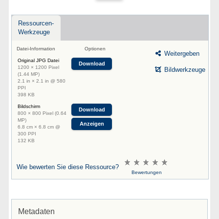
Ressourcen-
Werkzeuge
Datei-Information
Optionen
Weitergeben
Original JPG Datei
Download
1200 × 1200 Pixel
Bildwerkzeuge
(1.44 MP)
2.1 in × 2.1 in @ 580
PPI
398 KB
Bildschirm
Download
800 × 800 Pixel (0.64
MP)
Anzeigen
6.8 cm × 6.8 cm @
300 PPI
132 KB
Wie bewerten Sie diese Ressource?
Bewertungen
Metadaten