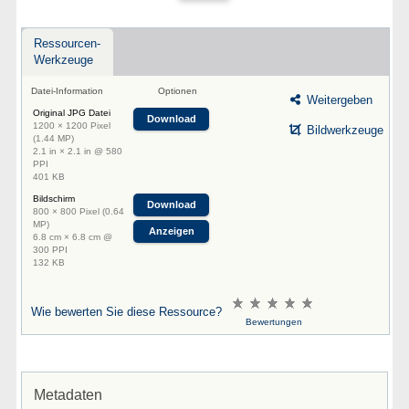
Ressourcen-
Werkzeuge
Datei-Information
Optionen
Weitergeben
Original JPG Datei
Download
1200 × 1200 Pixel
Bildwerkzeuge
(1.44 MP)
2.1 in × 2.1 in @ 580
PPI
401 KB
Bildschirm
Download
800 × 800 Pixel (0.64
MP)
Anzeigen
6.8 cm × 6.8 cm @
300 PPI
132 KB
Wie bewerten Sie diese Ressource?
Bewertungen
Metadaten