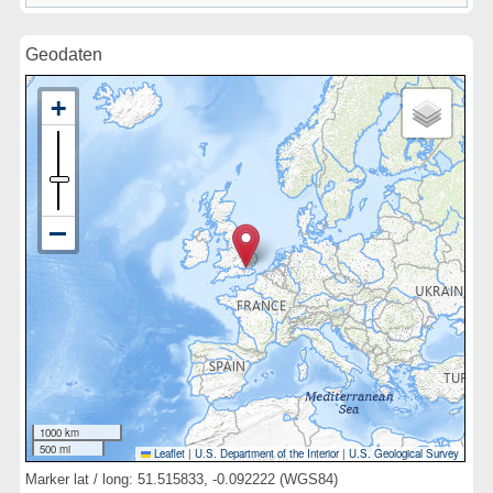
Geodaten
1000 km
500 mi
Leaflet
|
U.S. Department of the Interior
|
U.S. Geological Survey
Marker lat / long: 51.515833, -0.092222 (WGS84)