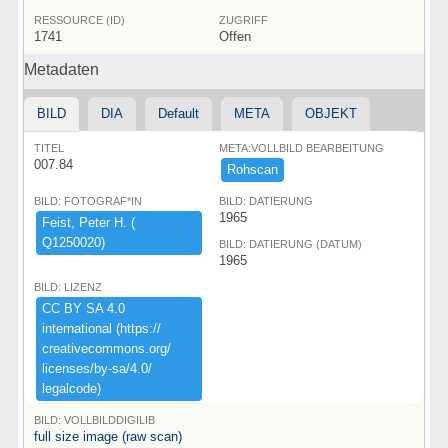
RESSOURCE (ID)
ZUGRIFF
1741
Offen
Metadaten
BILD
DIA
Default
META
OBJEKT
TITEL
META:VOLLBILD BEARBEITUNG
007.84
Rohscan
BILD: FOTOGRAF*IN
BILD: DATIERUNG
1965
Feist,​ ​Peter ​H.​ ​(​
Q1250020)​
BILD: DATIERUNG (DATUM)
1965
BILD: LIZENZ
CC ​BY ​SA ​4.​0 ​
international ​(​https:​/​/​
creativecommons.​org/​
licenses/​by-​sa/​4.​0/​
legalcode)​
BILD: VOLLBILDDIGILIB
full size image (raw scan)