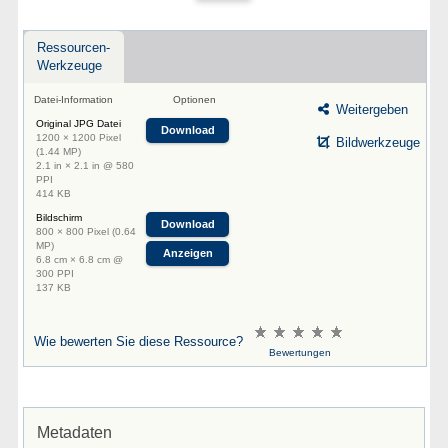
Ressourcen-
Werkzeuge
Datei-Information
Optionen
Weitergeben
Original JPG Datei
Download
1200 × 1200 Pixel
Bildwerkzeuge
(1.44 MP)
2.1 in × 2.1 in @ 580
PPI
414 KB
Bildschirm
Download
800 × 800 Pixel (0.64
MP)
Anzeigen
6.8 cm × 6.8 cm @
300 PPI
137 KB
Wie bewerten Sie diese Ressource?
Bewertungen
Metadaten