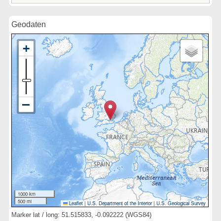
Geodaten
1000 km
500 mi
Leaflet
|
U.S. Department of the Interior
|
U.S. Geological Survey
Marker lat / long: 51.515833, -0.092222 (WGS84)