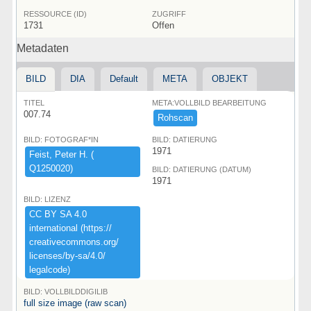
RESSOURCE (ID)
ZUGRIFF
1731
Offen
Metadaten
BILD
DIA
Default
META
OBJEKT
TITEL
META:VOLLBILD BEARBEITUNG
007.74
Rohscan
BILD: FOTOGRAF*IN
BILD: DATIERUNG
1971
Feist,​ ​Peter ​H.​ ​(​
Q1250020)​
BILD: DATIERUNG (DATUM)
1971
BILD: LIZENZ
CC ​BY ​SA ​4.​0 ​
international ​(​https:​/​/​
creativecommons.​org/​
licenses/​by-​sa/​4.​0/​
legalcode)​
BILD: VOLLBILDDIGILIB
full size image (raw scan)