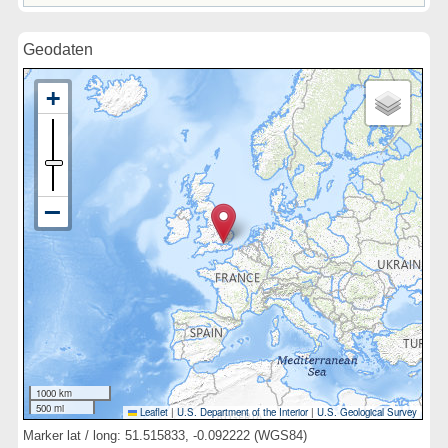
Geodaten
1000 km
500 mi
Leaflet
|
U.S. Department of the Interior
|
U.S. Geological Survey
Marker lat / long: 51.515833, -0.092222 (WGS84)