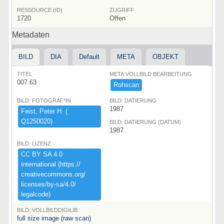
RESSOURCE (ID)
ZUGRIFF
1720
Offen
Metadaten
BILD
DIA
Default
META
OBJEKT
TITEL
META:VOLLBILD BEARBEITUNG
007.63
Rohscan
BILD: FOTOGRAF*IN
BILD: DATIERUNG
1987
Feist,​ ​Peter ​H.​ ​(​
Q1250020)​
BILD: DATIERUNG (DATUM)
1987
BILD: LIZENZ
CC ​BY ​SA ​4.​0 ​
international ​(​https:​/​/​
creativecommons.​org/​
licenses/​by-​sa/​4.​0/​
legalcode)​
BILD: VOLLBILDDIGILIB
full size image (raw scan)