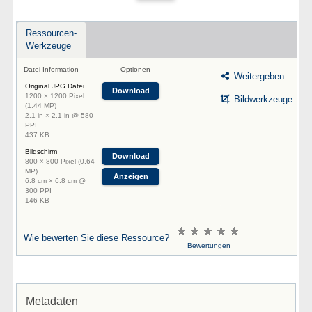
Ressourcen-
Werkzeuge
Datei-Information
Optionen
Weitergeben
Original JPG Datei
Download
1200 × 1200 Pixel
Bildwerkzeuge
(1.44 MP)
2.1 in × 2.1 in @ 580
PPI
437 KB
Bildschirm
Download
800 × 800 Pixel (0.64
MP)
Anzeigen
6.8 cm × 6.8 cm @
300 PPI
146 KB
Wie bewerten Sie diese Ressource?
Bewertungen
Metadaten