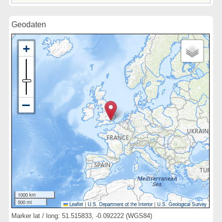
Geodaten
1000 km
500 mi
Leaflet
|
U.S. Department of the Interior
|
U.S. Geological Survey
Marker lat / long: 51.515833, -0.092222 (WGS84)