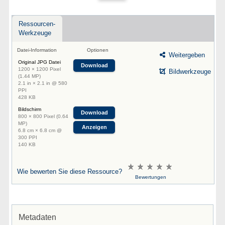
Ressourcen-
Werkzeuge
Datei-Information
Optionen
Weitergeben
Original JPG Datei
Download
1200 × 1200 Pixel
Bildwerkzeuge
(1.44 MP)
2.1 in × 2.1 in @ 580
PPI
428 KB
Bildschirm
Download
800 × 800 Pixel (0.64
MP)
Anzeigen
6.8 cm × 6.8 cm @
300 PPI
140 KB
Wie bewerten Sie diese Ressource?
Bewertungen
Metadaten