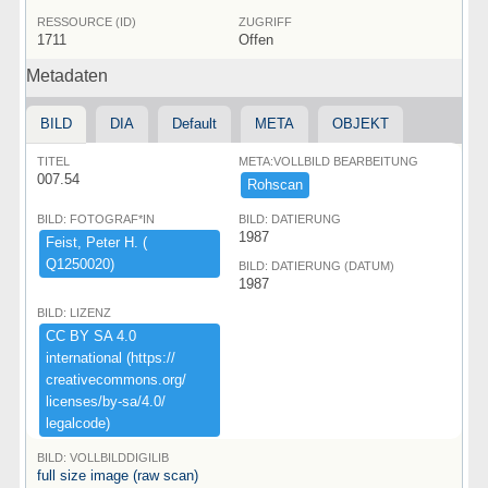
RESSOURCE (ID)
ZUGRIFF
1711
Offen
Metadaten
BILD
DIA
Default
META
OBJEKT
TITEL
META:VOLLBILD BEARBEITUNG
007.54
Rohscan
BILD: FOTOGRAF*IN
BILD: DATIERUNG
1987
Feist,​ ​Peter ​H.​ ​(​
Q1250020)​
BILD: DATIERUNG (DATUM)
1987
BILD: LIZENZ
CC ​BY ​SA ​4.​0 ​
international ​(​https:​/​/​
creativecommons.​org/​
licenses/​by-​sa/​4.​0/​
legalcode)​
BILD: VOLLBILDDIGILIB
full size image (raw scan)