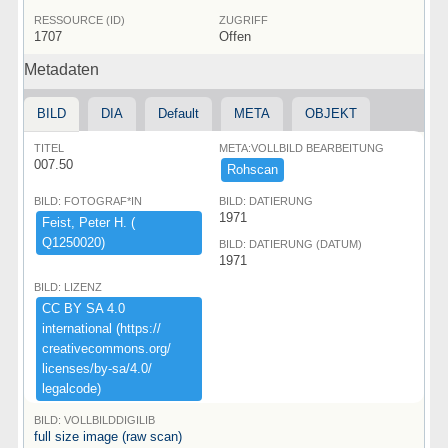
RESSOURCE (ID)
ZUGRIFF
1707
Offen
Metadaten
BILD
DIA
Default
META
OBJEKT
TITEL
META:VOLLBILD BEARBEITUNG
007.50
Rohscan
BILD: FOTOGRAF*IN
BILD: DATIERUNG
1971
Feist,​ ​Peter ​H.​ ​(​
Q1250020)​
BILD: DATIERUNG (DATUM)
1971
BILD: LIZENZ
CC ​BY ​SA ​4.​0 ​
international ​(​https:​/​/​
creativecommons.​org/​
licenses/​by-​sa/​4.​0/​
legalcode)​
BILD: VOLLBILDDIGILIB
full size image (raw scan)