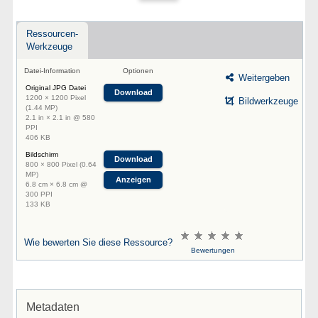
Ressourcen-
Werkzeuge
Datei-Information
Optionen
Weitergeben
Original JPG Datei
Download
1200 × 1200 Pixel
Bildwerkzeuge
(1.44 MP)
2.1 in × 2.1 in @ 580
PPI
406 KB
Bildschirm
Download
800 × 800 Pixel (0.64
MP)
Anzeigen
6.8 cm × 6.8 cm @
300 PPI
133 KB
Wie bewerten Sie diese Ressource?
Bewertungen
Metadaten