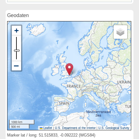
Geodaten
1000 km
500 mi
Leaflet
|
U.S. Department of the Interior
|
U.S. Geological Survey
Marker lat / long: 51.515833, -0.092222 (WGS84)