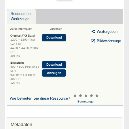
Ressourcen-
Werkzeuge
Datei-Information
Optionen
Weitergeben
Original JPG Datei
Download
1200 × 1200 Pixel
Bildwerkzeuge
(1.44 MP)
2.1 in × 2.1 in @ 580
PPI
405 KB
Bildschirm
Download
800 × 800 Pixel (0.64
MP)
Anzeigen
6.8 cm × 6.8 cm @
300 PPI
128 KB
Wie bewerten Sie diese Ressource?
Bewertungen
Metadaten