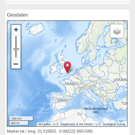
Geodaten
1000 km
500 mi
Leaflet
|
U.S. Department of the Interior
|
U.S. Geological Survey
Marker lat / long: 51.515833, -0.092222 (WGS84)