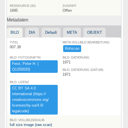
RESSOURCE (ID)
ZUGRIFF
1695
Offen
Metadaten
BILD
DIA
Default
META
OBJEKT
TITEL
META:VOLLBILD BEARBEITUNG
007.38
Rohscan
BILD: FOTOGRAF*IN
BILD: DATIERUNG
1971
Feist,​ ​Peter ​H.​ ​(​
Q1250020)​
BILD: DATIERUNG (DATUM)
1971
BILD: LIZENZ
CC ​BY ​SA ​4.​0 ​
international ​(​https:​/​/​
creativecommons.​org/​
licenses/​by-​sa/​4.​0/​
legalcode)​
BILD: VOLLBILDDIGILIB
full size image (raw scan)