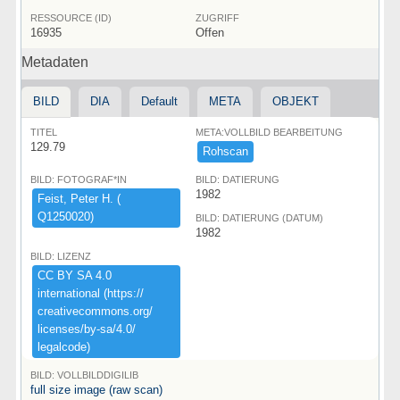
RESSOURCE (ID)
ZUGRIFF
16935
Offen
Metadaten
BILD
DIA
Default
META
OBJEKT
TITEL
META:VOLLBILD BEARBEITUNG
129.79
Rohscan
BILD: FOTOGRAF*IN
BILD: DATIERUNG
1982
Feist,​ ​Peter ​H.​ ​(​
Q1250020)​
BILD: DATIERUNG (DATUM)
1982
BILD: LIZENZ
CC ​BY ​SA ​4.​0 ​
international ​(​https:​/​/​
creativecommons.​org/​
licenses/​by-​sa/​4.​0/​
legalcode)​
BILD: VOLLBILDDIGILIB
full size image (raw scan)