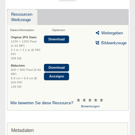
Ressourcen-
Werkzeuge
Datei-Information
Optionen
Weitergeben
Original JPG Datei
Download
1200 × 1200 Pixel
Bildwerkzeuge
(1.44 MP)
2.1 in × 2.1 in @ 580
PPI
308 KB
Bildschirm
Download
800 × 800 Pixel (0.64
MP)
Anzeigen
6.8 cm × 6.8 cm @
300 PPI
136 KB
Wie bewerten Sie diese Ressource?
Bewertungen
Metadaten