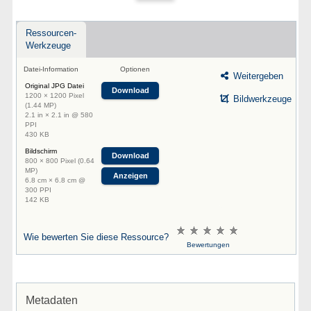
Ressourcen-
Werkzeuge
Datei-Information
Optionen
Weitergeben
Original JPG Datei
Download
1200 × 1200 Pixel
Bildwerkzeuge
(1.44 MP)
2.1 in × 2.1 in @ 580
PPI
430 KB
Bildschirm
Download
800 × 800 Pixel (0.64
MP)
Anzeigen
6.8 cm × 6.8 cm @
300 PPI
142 KB
Wie bewerten Sie diese Ressource?
Bewertungen
Metadaten