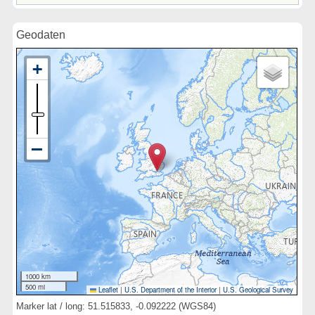
Geodaten
1000 km
500 mi
Leaflet
|
U.S. Department of the Interior
|
U.S. Geological Survey
Marker lat / long: 51.515833, -0.092222 (WGS84)