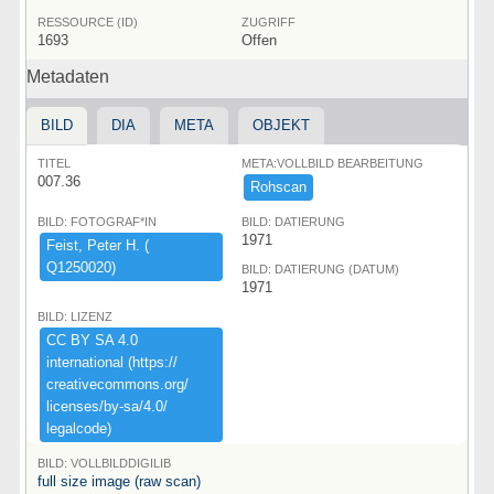
RESSOURCE (ID)
ZUGRIFF
1693
Offen
Metadaten
BILD
DIA
META
OBJEKT
TITEL
META:VOLLBILD BEARBEITUNG
007.36
Rohscan
BILD: FOTOGRAF*IN
BILD: DATIERUNG
1971
Feist,​ ​Peter ​H.​ ​(​
Q1250020)​
BILD: DATIERUNG (DATUM)
1971
BILD: LIZENZ
CC ​BY ​SA ​4.​0 ​
international ​(​https:​/​/​
creativecommons.​org/​
licenses/​by-​sa/​4.​0/​
legalcode)​
BILD: VOLLBILDDIGILIB
full size image (raw scan)