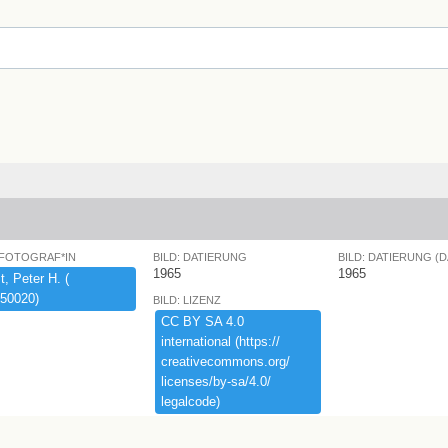
 FOTOGRAF*IN
BILD: DATIERUNG
BILD: DATIERUNG (
1965
1965
,​ ​Peter ​H.​ ​(​
50020)​
BILD: LIZENZ
CC ​BY ​SA ​4.​0 ​
international ​(​https:​/​/​
creativecommons.​org/​
licenses/​by-​sa/​4.​0/​
legalcode)​