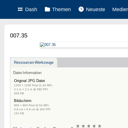
Dash
Themen
Neueste
Medie
007.35
Ressourcen-Werkzeuge
Datei-Information
Original JPG Datei
1200 × 1200 Pixel (1.44 MP)
2.1 in × 2.1 in @ 580 PPI
404 KB
Bildschirm
800 × 800 Pixel (0.64 MP)
6.8 cm × 6.8 cm @ 300 PPI
131 KB