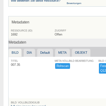
Wie bewerten Sie diese Ressource?
Bewertungen
Metadaten
RESSOURCE (ID)
ZUGRIFF
1692
Offen
Metadaten
BILD
DIA
Default
META
OBJEKT
TITEL
META:VOLLBILD BEARBEITUNG
BILD:
007.35
Rohscan
Feist
Q12
BILD: VOLLBILDDIGILIB