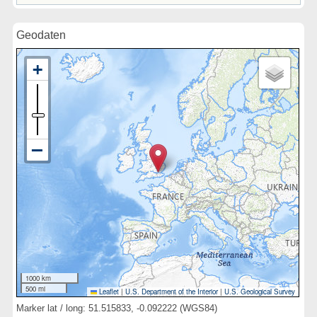
Geodaten
1000 km
500 mi
Leaflet
|
U.S. Department of the Interior
|
U.S. Geological Survey
Marker lat / long: 51.515833, -0.092222 (WGS84)