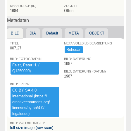
RESSOURCE (ID)
ZUGRIFF
1684
Offen
Metadaten
BILD
DIA
Default
META
OBJEKT
TITEL
META:VOLLBILD BEARBEITUNG
007.27
Rohscan
BILD: FOTOGRAF*IN
BILD: DATIERUNG
1987
Feist,​ ​Peter ​H.​ ​(​
Q1250020)​
BILD: DATIERUNG (DATUM)
1987
BILD: LIZENZ
CC ​BY ​SA ​4.​0 ​
international ​(​https:​/​/​
creativecommons.​org/​
licenses/​by-​sa/​4.​0/​
legalcode)​
BILD: VOLLBILDDIGILIB
full size image (raw scan)