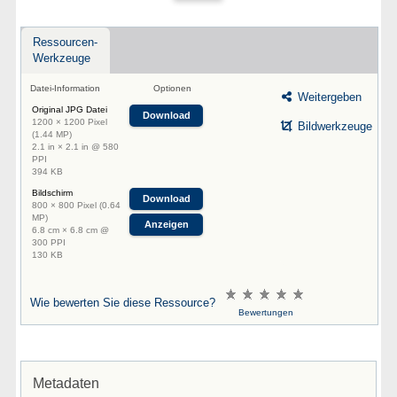
Ressourcen-
Werkzeuge
Datei-Information
Optionen
Weitergeben
Original JPG Datei
Download
1200 × 1200 Pixel
Bildwerkzeuge
(1.44 MP)
2.1 in × 2.1 in @ 580
PPI
394 KB
Bildschirm
Download
800 × 800 Pixel (0.64
MP)
Anzeigen
6.8 cm × 6.8 cm @
300 PPI
130 KB
Wie bewerten Sie diese Ressource?
Bewertungen
Metadaten