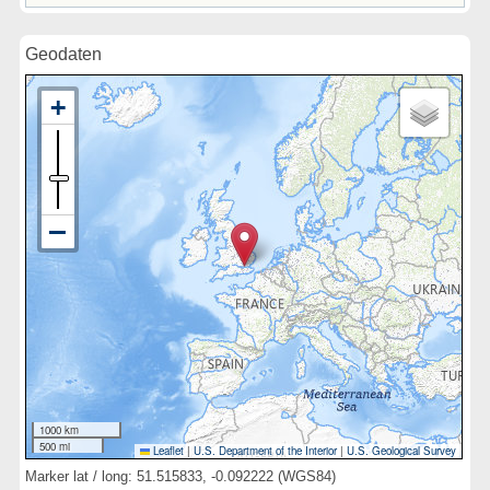
Geodaten
1000 km
500 mi
Leaflet
|
U.S. Department of the Interior
|
U.S. Geological Survey
Marker lat / long: 51.515833, -0.092222 (WGS84)