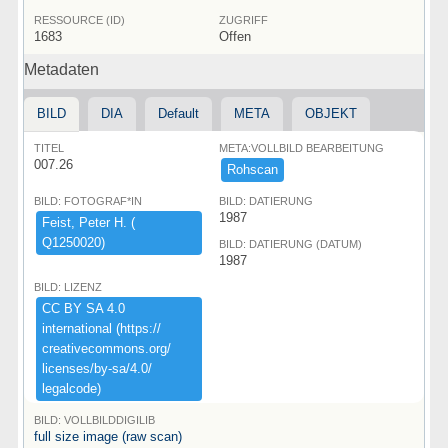
RESSOURCE (ID)
ZUGRIFF
1683
Offen
Metadaten
BILD
DIA
Default
META
OBJEKT
TITEL
META:VOLLBILD BEARBEITUNG
007.26
Rohscan
BILD: FOTOGRAF*IN
BILD: DATIERUNG
1987
Feist,​ ​Peter ​H.​ ​(​
Q1250020)​
BILD: DATIERUNG (DATUM)
1987
BILD: LIZENZ
CC ​BY ​SA ​4.​0 ​
international ​(​https:​/​/​
creativecommons.​org/​
licenses/​by-​sa/​4.​0/​
legalcode)​
BILD: VOLLBILDDIGILIB
full size image (raw scan)