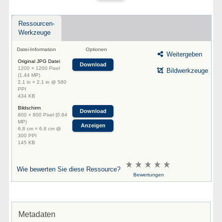
Ressourcen-
Werkzeuge
Datei-Information
Optionen
Weitergeben
Original JPG Datei
Download
1200 × 1200 Pixel
Bildwerkzeuge
(1.44 MP)
2.1 in × 2.1 in @ 580
PPI
434 KB
Bildschirm
Download
800 × 800 Pixel (0.64
MP)
Anzeigen
6.8 cm × 6.8 cm @
300 PPI
145 KB
Wie bewerten Sie diese Ressource?
Bewertungen
Metadaten