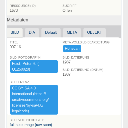
RESSOURCE (ID)
ZUGRIFF
1673
Offen
Metadaten
BILD
DIA
Default
META
OBJEKT
TITEL
META:VOLLBILD BEARBEITUNG
007.16
Rohscan
BILD: FOTOGRAF*IN
BILD: DATIERUNG
1987
Feist,​ ​Peter ​H.​ ​(​
Q1250020)​
BILD: DATIERUNG (DATUM)
1987
BILD: LIZENZ
CC ​BY ​SA ​4.​0 ​
international ​(​https:​/​/​
creativecommons.​org/​
licenses/​by-​sa/​4.​0/​
legalcode)​
BILD: VOLLBILDDIGILIB
full size image (raw scan)