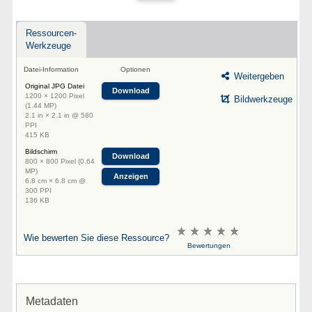
Ressourcen-
Werkzeuge
Datei-Information
Optionen
Weitergeben
Original JPG Datei
Download
1200 × 1200 Pixel
Bildwerkzeuge
(1.44 MP)
2.1 in × 2.1 in @ 580
PPI
415 KB
Bildschirm
Download
800 × 800 Pixel (0.64
MP)
Anzeigen
6.8 cm × 6.8 cm @
300 PPI
136 KB
Wie bewerten Sie diese Ressource?
Bewertungen
Metadaten