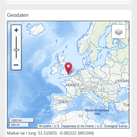
Geodaten
1000 km
500 mi
Leaflet
|
U.S. Department of the Interior
|
U.S. Geological Survey
Marker lat / long: 51.515833, -0.092222 (WGS84)