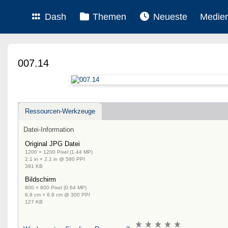
Dash
Themen
Neueste
Medie
007.14
Ressourcen-Werkzeuge
Datei-Information
Original JPG Datei
1200 × 1200 Pixel (1.44 MP)
2.1 in × 2.1 in @ 580 PPI
391 KB
Bildschirm
800 × 800 Pixel (0.64 MP)
6.8 cm × 6.8 cm @ 300 PPI
127 KB