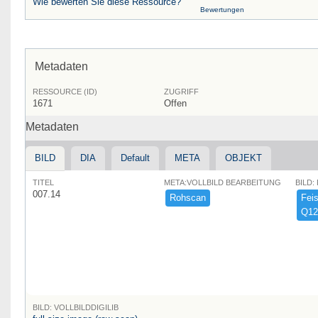
Wie bewerten Sie diese Ressource?
Bewertungen
Metadaten
RESSOURCE (ID)
ZUGRIFF
1671
Offen
Metadaten
BILD
DIA
Default
META
OBJEKT
TITEL
META:VOLLBILD BEARBEITUNG
BILD:
007.14
Rohscan
Feist
Q12
BILD: VOLLBILDDIGILIB