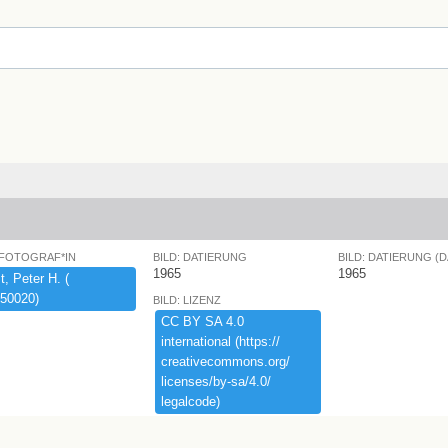
 FOTOGRAF*IN
BILD: DATIERUNG
BILD: DATIERUNG (
1965
1965
,​ ​Peter ​H.​ ​(​
50020)​
BILD: LIZENZ
CC ​BY ​SA ​4.​0 ​
international ​(​https:​/​/​
creativecommons.​org/​
licenses/​by-​sa/​4.​0/​
legalcode)​