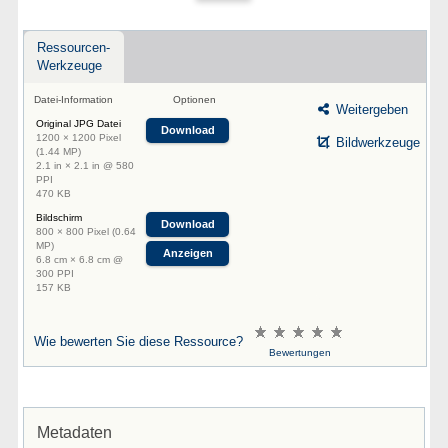
Ressourcen-
Werkzeuge
Datei-Information
Optionen
Weitergeben
Original JPG Datei
Download
1200 × 1200 Pixel
Bildwerkzeuge
(1.44 MP)
2.1 in × 2.1 in @ 580
PPI
470 KB
Bildschirm
Download
800 × 800 Pixel (0.64
MP)
Anzeigen
6.8 cm × 6.8 cm @
300 PPI
157 KB
Wie bewerten Sie diese Ressource?
Bewertungen
Metadaten