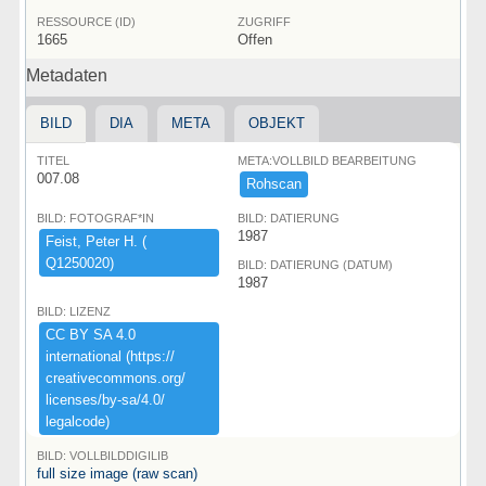
RESSOURCE (ID)
ZUGRIFF
1665
Offen
Metadaten
BILD
DIA
META
OBJEKT
TITEL
META:VOLLBILD BEARBEITUNG
007.08
Rohscan
BILD: FOTOGRAF*IN
BILD: DATIERUNG
1987
Feist,​ ​Peter ​H.​ ​(​
Q1250020)​
BILD: DATIERUNG (DATUM)
1987
BILD: LIZENZ
CC ​BY ​SA ​4.​0 ​
international ​(​https:​/​/​
creativecommons.​org/​
licenses/​by-​sa/​4.​0/​
legalcode)​
BILD: VOLLBILDDIGILIB
full size image (raw scan)