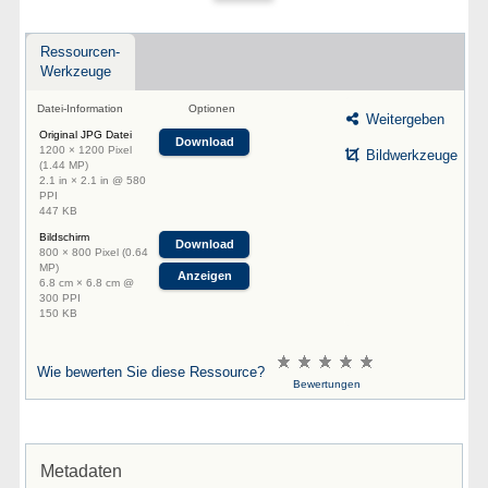
Ressourcen-
Werkzeuge
Datei-Information
Optionen
Weitergeben
Original JPG Datei
Download
1200 × 1200 Pixel
Bildwerkzeuge
(1.44 MP)
2.1 in × 2.1 in @ 580
PPI
447 KB
Bildschirm
Download
800 × 800 Pixel (0.64
MP)
Anzeigen
6.8 cm × 6.8 cm @
300 PPI
150 KB
Wie bewerten Sie diese Ressource?
Bewertungen
Metadaten