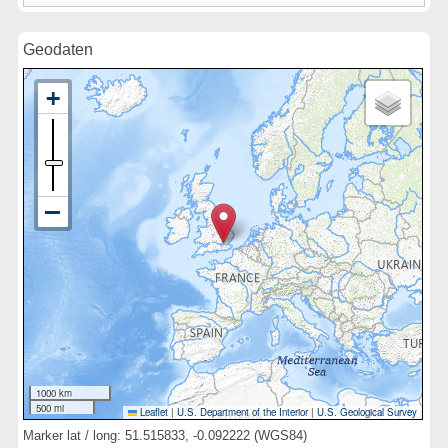
Geodaten
1000 km
500 mi
Leaflet
|
U.S. Department of the Interior
|
U.S. Geological Survey
Marker lat / long: 51.515833, -0.092222 (WGS84)