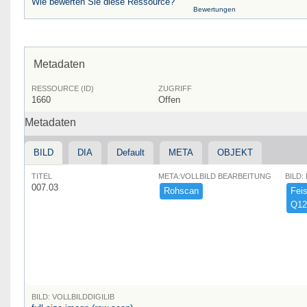
Wie bewerten Sie diese Ressource?
Bewertungen
Metadaten
RESSOURCE (ID)
ZUGRIFF
1660
Offen
Metadaten
BILD
DIA
Default
META
OBJEKT
TITEL
META:VOLLBILD BEARBEITUNG
BILD:
007.03
Rohscan
Feist
Q12
BILD: VOLLBILDDIGILIB