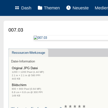
Dash
Themen
Neueste
Medie
007.03
Ressourcen-Werkzeuge
Datei-Information
Original JPG Datei
1200 × 1200 Pixel (1.44 MP)
2.1 in × 2.1 in @ 580 PPI
443 KB
Bildschirm
800 × 800 Pixel (0.64 MP)
6.8 cm × 6.8 cm @ 300 PPI
149 KB