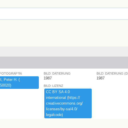
 FOTOGRAF*IN
BILD: DATIERUNG
BILD: DATIERUNG (
1987
1987
,​ ​Peter ​H.​ ​(​
50020)​
BILD: LIZENZ
CC ​BY ​SA ​4.​0 ​
international ​(​https:​/​/​
creativecommons.​org/​
licenses/​by-​sa/​4.​0/​
legalcode)​